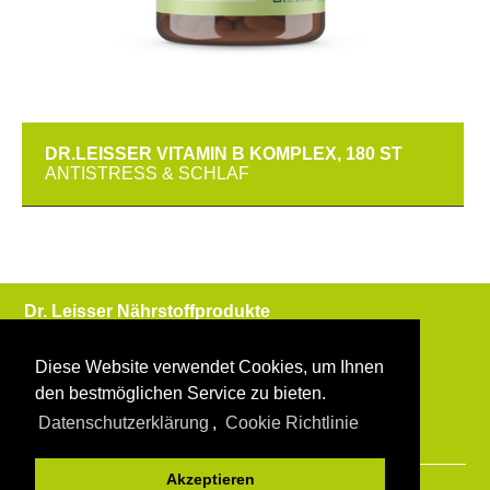
DR.LEISSER VITAMIN B KOMPLEX, 180 ST
ANTISTRESS & SCHLAF
Dr. Leisser Nährstoffprodukte
Wagramerstrasse 195/47
1210 Wien
Diese Website verwendet Cookies, um Ihnen
den bestmöglichen Service zu bieten.
Tel:
+43 1 9166120
office@dr-leisser.at
Datenschutzerklärung
,
Cookie Richtlinie
Akzeptieren